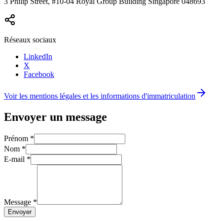
3 Philip Street, #10-04 Royal Group Building Singapore 048693
Réseaux sociaux
LinkedIn
X
Facebook
Voir les mentions légales et les informations d'immatriculation
Envoyer un message
Prénom
*
Nom
*
E-mail
*
Message
*
Envoyer