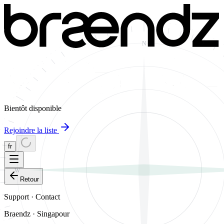
N
Bientôt disponible
Rejoindre la liste
fr
W
Retour
Support · Contact
Braendz · Singapour