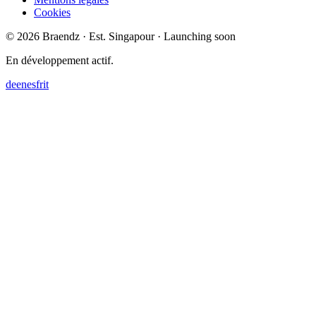
Cookies
© 2026 Braendz · Est. Singapour · Launching soon
En développement actif.
de
en
es
fr
it