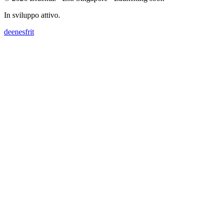
In sviluppo attivo.
de
en
es
fr
it