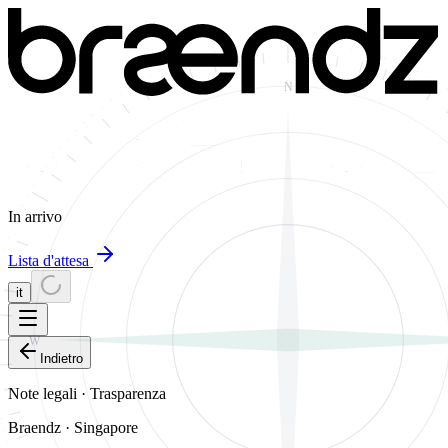
N
In arrivo
Lista d'attesa
it
W
Indietro
Note legali · Trasparenza
Braendz · Singapore